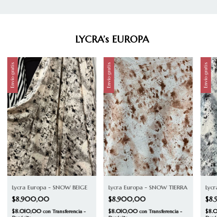
LYCRA’s EUROPA
Envío gratis
Envío gratis
Envío gratis
Lycra Europa - SNOW BEIGE
Lycra Europa - SNOW TIERRA
Lyc
$8.900,00
$8.900,00
$8
$8.010,00
$8.010,00
$8.
con
Transferencia -
con
Transferencia -