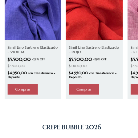
Simil Lino Sastrero Elastizado
Simil Lino Sastrero Elastizado
Simi
- VIOLETA
- ROJO
- R
$5.500,00
$5.500,00
$5
-
29
%
OFF
-
29
%
OFF
$7.800,00
$7.800,00
$7.
$4.950,00
$4.950,00
$4.
con
Transferencia -
con
Transferencia -
Depósito
Depósito
Depó
CREPE BUBBLE 2026