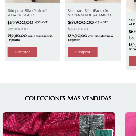
Skin para Silla (Pack x6) -
Skin para Silla (Pack x6) -
SEDA BROCATO
SIRENA VERDE METALICO
Skin
$65.900,00
$65.900,00
-
33
%
OFF
-
33
%
OFF
VEL
$99.000,00
$99.000,00
$6
$59.310,00
$59.310,00
con
Transferencia -
con
Transferencia -
$99
Depósito
Depósito
$59
Depó
COLECCIONES MAS VENDIDAS