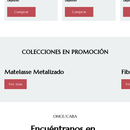
Depósito
Depósito
Depó
COLECCIONES EN PROMOCIÓN
Matelasse Metalizado
Fib
Ver más
Ve
ONCE/CABA
Encuéntranos en...