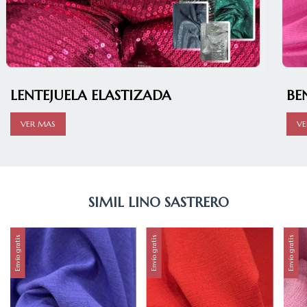
LENTEJUELA ELASTIZADA
BE
VER MAS
VE
SIMIL LINO SASTRERO
Envío gratis
Envío gratis
Envío gratis