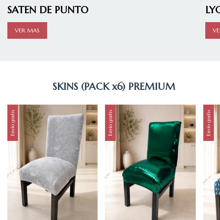
SATEN DE PUNTO
LY
VER MAS
VE
SKINS (PACK x6) PREMIUM
Envío gratis
Envío gratis
Envío gratis