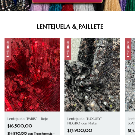
LENTEJUELA & PAILLETE
Envío gratis
Envío gratis
Envío gratis
Lentejuela “LUXURY” -
Lent
Lentejuela “PARIS” - Rojo
NEGRO con Plata
BLA
$16.500,00
$13.900,00
$1
$14.850,00
con
Transferencia -