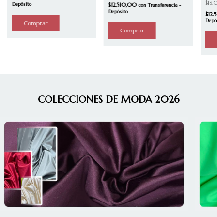
$18
$12.510,00
Depósito
con
Transferencia -
Depósito
$12
Depó
COLECCIONES DE MODA 2026