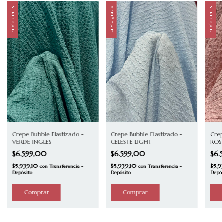
Envío gratis
Envío gratis
Envío gratis
Crepe Bubble Elastizado -
Crepe Bubble Elastizado -
Crep
VERDE INGLES
CELESTE LIGHT
ROS
$6.599,00
$6.599,00
$6.
$5.939,10
$5.939,10
$5.9
con
Transferencia -
con
Transferencia -
Depósito
Depósito
Depó