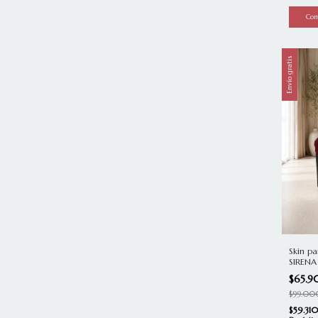
Envío gratis
Skin pa
SIREN
$65.
$99.00
$59.31