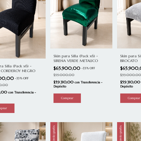
Skin para Silla (Pack x6) -
Skin para Si
SIRENA VERDE METALICO
BROCATO
ra Silla (Pack x6) -
$65.900,00
$65.900
-
33
%
OFF
T CORDEROY NEGRO
$99.000,00
$99.000,00
900,00
-
33
%
OFF
$59.310,00
$59.310,0
con
Transferencia -
0,00
Depósito
Depósito
0,00
con
Transferencia -
Envío gratis
Envío gratis