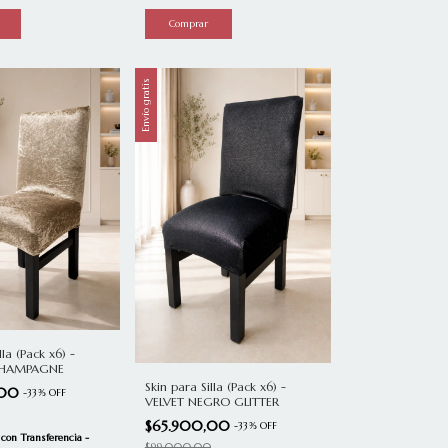
Envío gratis
lla (Pack x6) -
CHAMPAGNE
Skin para Silla (Pack x6) -
,00
-
33
%
OFF
VELVET NEGRO GLITTER
$65.900,00
-
33
%
OFF
0
con
Transferencia -
$99.000,00