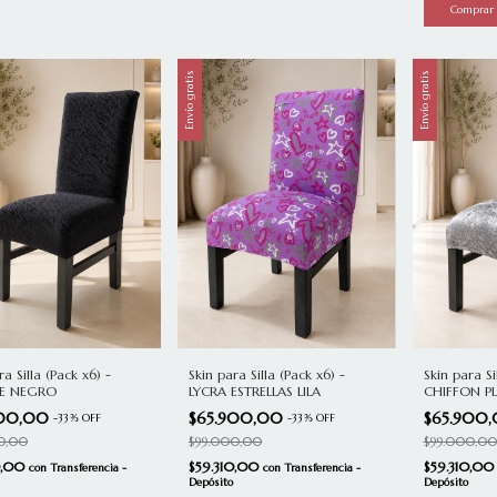
Envío gratis
Envío gratis
ra Silla (Pack x6) -
Skin para Si
Skin para Silla (Pack x6) -
E NEGRO
CHIFFON P
LYCRA ESTRELLAS LILA
900,00
$65.900
$65.900,00
-
33
%
OFF
-
33
%
OFF
0,00
$99.000,00
$99.000,00
0,00
$59.310,0
$59.310,00
con
Transferencia -
con
Transferencia -
Depósito
Depósito