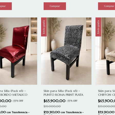
Envío gratis
Envío gratis
Skin para Si
ra Silla (Pack x6) -
Skin para Silla (Pack x6) -
CHIFFON 
A BORDO METALICO
PUNTO ROMA PRINT PLATA
$65.900
900,00
$65.900,00
-
33
%
OFF
-
33
%
OFF
$99.000,00
0,00
$99.000,00
$59.310,0
0,00
$59.310,00
con
Transferencia -
con
Transferencia -