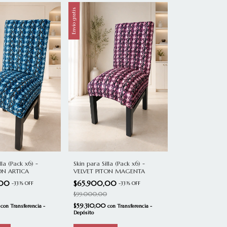
Envío gratis
lla (Pack x6) -
Skin para Silla (Pack x6) -
ON ARTICA
VELVET PITON MAGENTA
,00
$65.900,00
-
33
%
OFF
-
33
%
OFF
$99.000,00
0
$59.310,00
con
Transferencia -
con
Transferencia -
Depósito