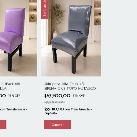
Envío gratis
lla (Pack x6) -
Skin para Silla (Pack x6) -
LILA
SIRENA GRIS TOPO METALICO
,00
$65.900,00
-
33
%
OFF
-
33
%
OFF
$99.000,00
0
$59.310,00
con
Transferencia -
con
Transferencia -
Depósito