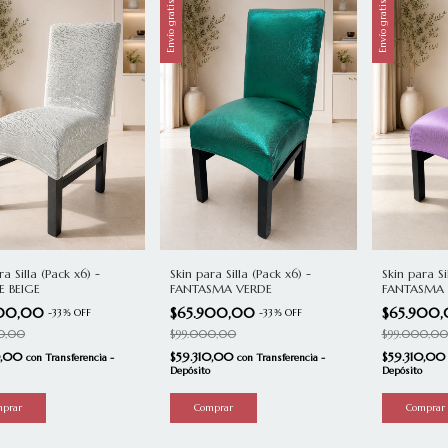
Envío gratis
Envío gratis
ra Silla (Pack x6) -
Skin para Si
Skin para Silla (Pack x6) -
 BEIGE
FANTASMA 
FANTASMA VERDE
900,00
$65.900
$65.900,00
-
33
%
OFF
-
33
%
OFF
0,00
$99.000,00
$99.000,00
0,00
$59.310,0
$59.310,00
con
Transferencia -
con
Transferencia -
Depósito
Depósito