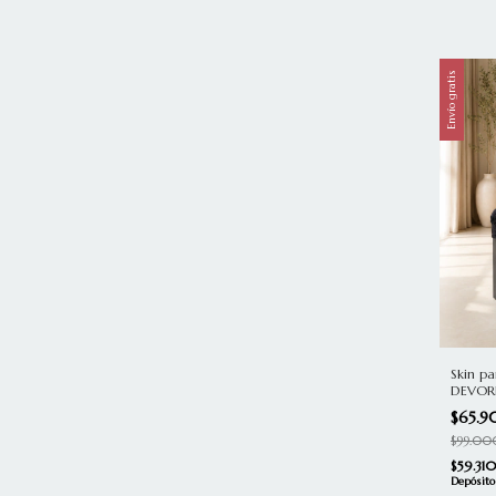
Envío gratis
Skin pa
DEVOR
$65.
$99.00
$59.31
Depósito