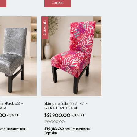
Envío gratis
lla (Pack x6) -
Skin para Silla (Pack x6) -
LATA
LYCRA LOVE CORAL
,00
$65.900,00
-
33
%
OFF
-
33
%
OFF
$99.000,00
0
$59.310,00
con
Transferencia -
con
Transferencia -
Depósito