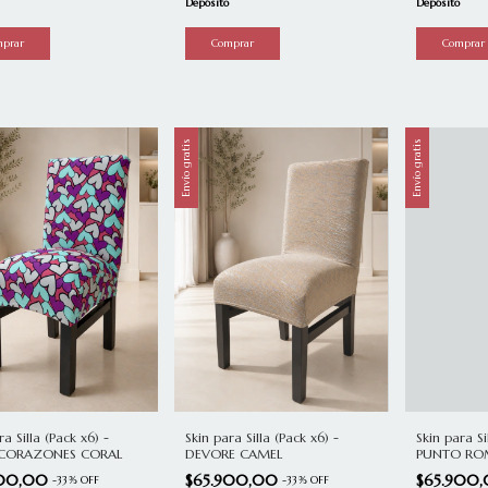
Depósito
Depósito
Envío gratis
Envío gratis
Skin para Silla (Pack x6) -
ra Silla (Pack x6) -
Skin para Si
DEVORE CAMEL
 CORAZONES CORAL
PUNTO RO
$65.900,00
900,00
$65.900
-
33
%
OFF
-
33
%
OFF