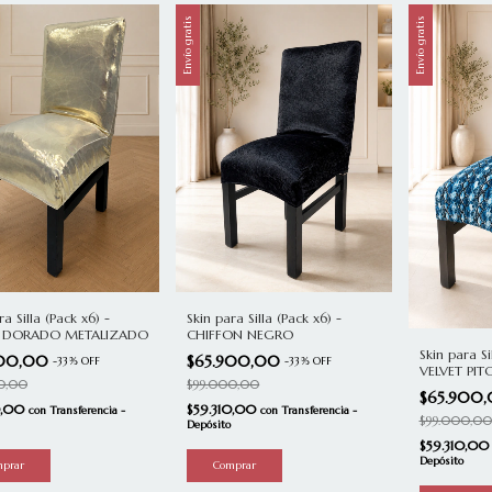
Envío gratis
Envío gratis
Skin para Silla (Pack x6) -
ra Silla (Pack x6) -
CHIFFON NEGRO
A DORADO METALIZADO
Skin para Si
$65.900,00
900,00
-
33
%
OFF
-
33
%
OFF
VELVET PIT
$99.000,00
0,00
$65.900
$59.310,00
0,00
con
Transferencia -
con
Transferencia -
$99.000,00
Depósito
$59.310,0
Depósito