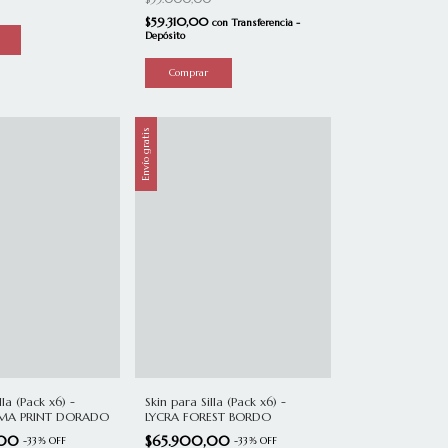
$59.310,00
con
Transferencia -
Depósito
Envío gratis
lla (Pack x6) -
Skin para Silla (Pack x6) -
MA PRINT DORADO
LYCRA FOREST BORDO
,00
$65.900,00
-
33
%
OFF
-
33
%
OFF