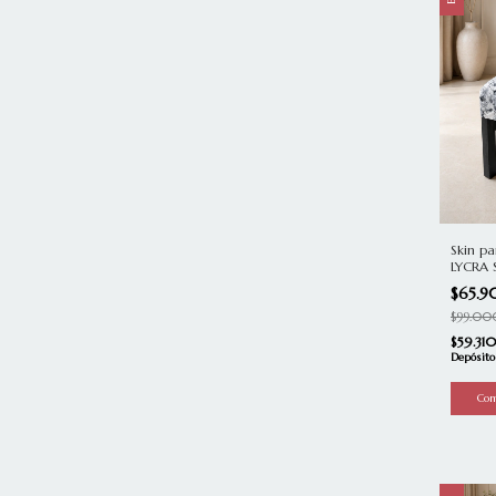
Skin pa
LYCRA
$65.
$99.00
$59.31
Depósito