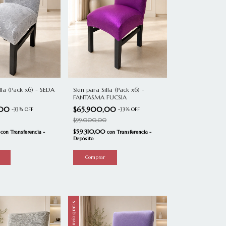
Skin para Silla (Pack x6) -
lla (Pack x6) - SEDA
FANTASMA FUCSIA
$65.900,00
,00
-
33
%
OFF
-
33
%
OFF
$99.000,00
$59.310,00
0
con
Transferencia -
con
Transferencia -
Depósito
Envío gratis