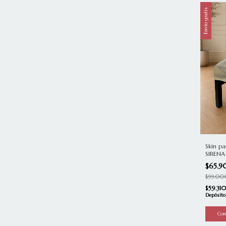
Envío gratis
Skin pa
SIREN
$65.
$99.00
$59.31
Depósito