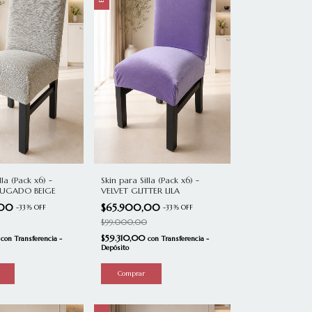
lla (Pack x6) -
Skin para Silla (Pack x6) -
RUGADO BEIGE
VELVET GLITTER LILA
,00
$65.900,00
-
33
%
OFF
-
33
%
OFF
$99.000,00
0
$59.310,00
con
Transferencia -
con
Transferencia -
Depósito