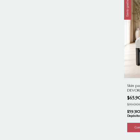
Envío gratis
Skin pa
DEVORE
$65.
$99.00
$59.31
Depósito