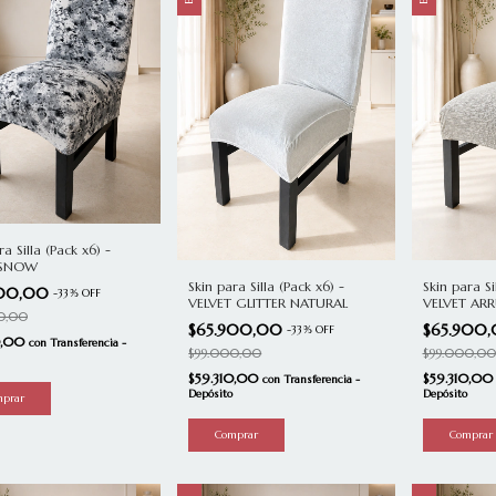
ra Silla (Pack x6) -
 SNOW
Skin para Silla (Pack x6) -
Skin para Si
900,00
-
33
%
OFF
VELVET GLITTER NATURAL
VELVET AR
0,00
$65.900,00
$65.900
-
33
%
OFF
0,00
con
Transferencia -
$99.000,00
$99.000,00
$59.310,00
$59.310,0
con
Transferencia -
Depósito
Depósito