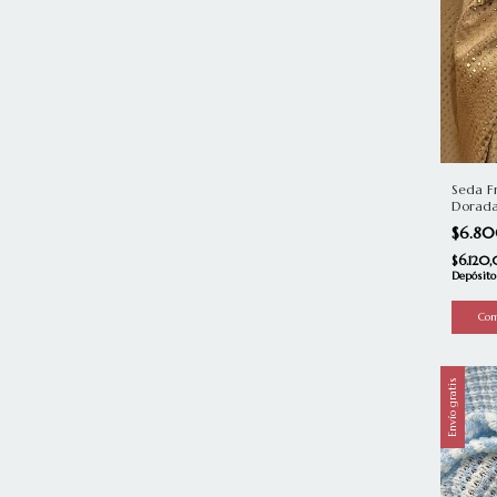
Seda Fr
Dorad
$6.8
$6.120
Depósito
Envío gratis