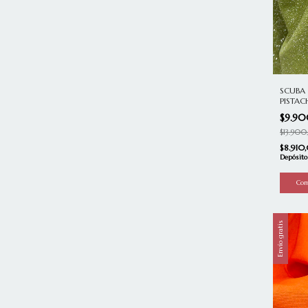
SCUBA 
PISTA
$9.9
$13.90
$8.91
Depósito
Envío gratis