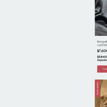
Bengal
GLITTE
$7.6
$6.84
Depósito
Envío gratis