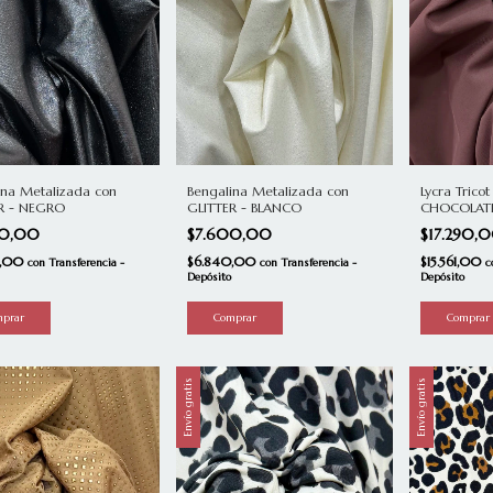
ina Metalizada con
Bengalina Metalizada con
Lycra Trico
R - NEGRO
GLITTER - BLANCO
CHOCOLATE
00,00
$7.600,00
$17.290,
0,00
$6.840,00
$15.561,00
con
Transferencia -
con
Transferencia -
c
Depósito
Depósito
Envío gratis
Envío gratis