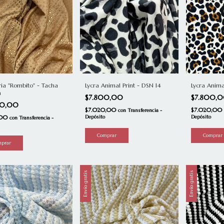
ia "Rombito" - Tacha
Lycra Anima
Lycra Animal Print - DSN 14
a
$7.800,
$7.800,00
00,00
$7.020,00
$7.020,00
con
Transferencia -
,00
Depósito
Depósito
con
Transferencia -
Envío gratis
Envío gratis