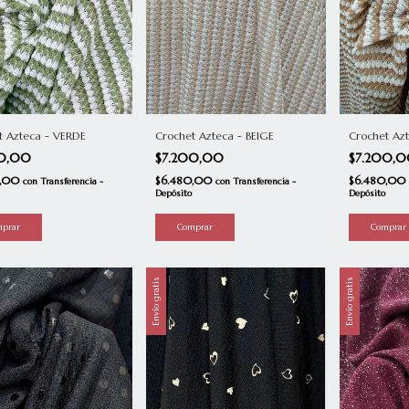
Crochet Azteca - BEIGE
t Azteca - VERDE
Crochet Az
$7.200,00
00,00
$7.200,
$6.480,00
0,00
$6.480,00
con
Transferencia -
con
Transferencia -
Depósito
Depósito
Envío gratis
Envío gratis