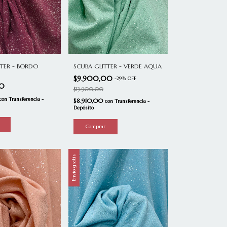
TTER - BORDO
SCUBA GLITTER - VERDE AQUA
$9.900,00
-
29
%
OFF
00
$13.900,00
con
Transferencia -
$8.910,00
con
Transferencia -
Depósito
Envío gratis