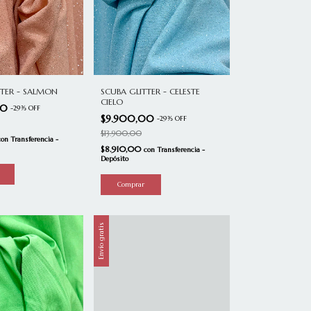
TTER - SALMON
SCUBA GLITTER - CELESTE
CIELO
00
-
29
%
OFF
$9.900,00
-
29
%
OFF
$13.900,00
con
Transferencia -
$8.910,00
con
Transferencia -
Depósito
Envío gratis