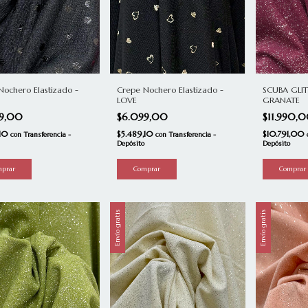
Nochero Elastizado -
SCUBA GLI
Crepe Nochero Elastizado -
GRANATE
LOVE
99,00
$11.990,
$6.099,00
,10
$10.791,00
$5.489,10
con
Transferencia -
con
Transferencia -
Depósito
Depósito
Envío gratis
Envío gratis