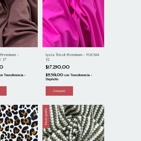
t Premium -
Lycra Tricot Premium - FUCSIA
 37
32
00
$17.290,00
$15.561,00
on
Transferencia -
con
Transferencia -
Depósito
Envío gratis