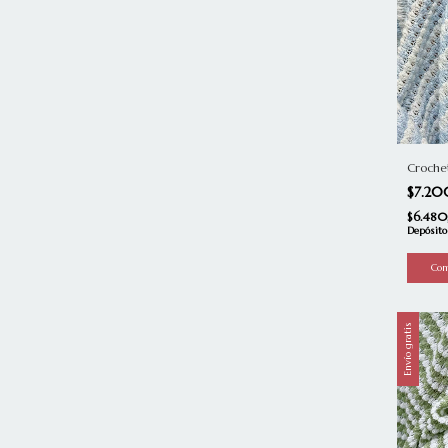
Croche
$7.2
$6.48
Depósito
Envío gratis