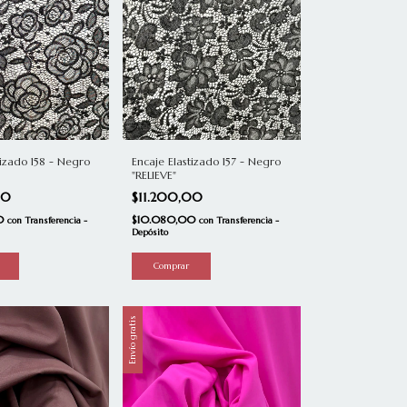
Encaje Elastizado 157 - Negro
tizado 158 - Negro
"RELIEVE"
$11.200,00
00
$10.080,00
00
con
Transferencia -
con
Transferencia -
Depósito
Envío gratis