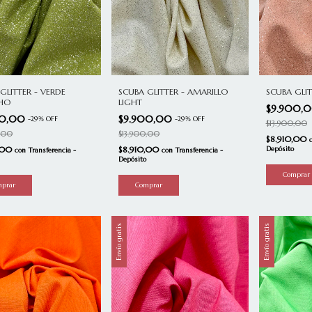
SCUBA GLI
GLITTER - VERDE
SCUBA GLITTER - AMARILLO
CHO
LIGHT
$9.900,
00,00
$9.900,00
-
29
%
OFF
-
29
%
OFF
$13.900,00
0,00
$13.900,00
$8.910,00
Depósito
0,00
$8.910,00
con
Transferencia -
con
Transferencia -
Depósito
Envío gratis
Envío gratis