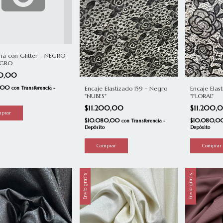
ria con Glitter - NEGRO
EGRO
90,00
1,00
Encaje Elastizado 159 - Negro
Encaje Elas
con
Transferencia -
"NUBES"
"FLORAL"
$11.200,00
$11.200,
$10.080,00
$10.080,
con
Transferencia -
Depósito
Depósito
Envío gratis
Envío gratis