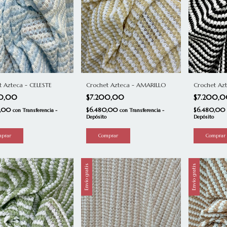
t Azteca - CELESTE
Crochet Azteca - AMARILLO
Crochet Az
00,00
$7.200,00
$7.200,
0,00
$6.480,00
$6.480,00
con
Transferencia -
con
Transferencia -
Depósito
Depósito
Envío gratis
Envío gratis