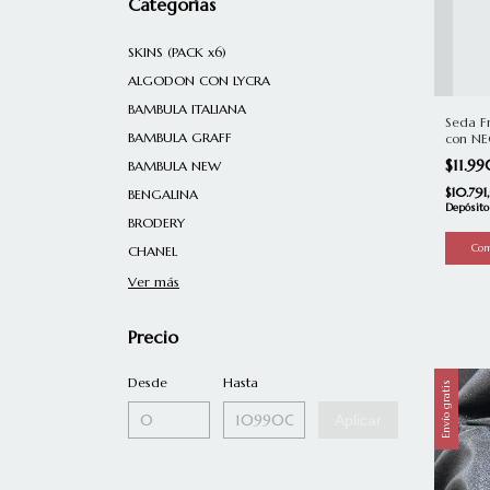
Categorías
SKINS (PACK x6)
ALGODON CON LYCRA
BAMBULA ITALIANA
Seda F
BAMBULA GRAFF
con N
$11.9
BAMBULA NEW
$10.79
BENGALINA
Depósito
BRODERY
CHANEL
Ver más
Precio
Desde
Hasta
Envío gratis
Aplicar