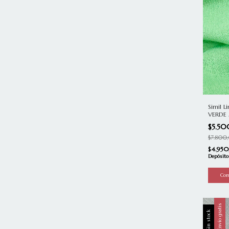
Simil L
VERDE
$5.5
$7.800
$4.95
Depósito
Envío gratis
Sin stock