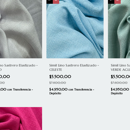
ino Sastrero Elastizado -
Simil Lino Sastrero Elastizado -
Simil Lino S
O
CELESTE
VERDE AG
00,00
$5.500,00
$5.500,
,00
$7.800,00
$7.800,00
0,00
$4.950,00
$4.950,00
con
Transferencia -
con
Transferencia -
Depósito
Depósito