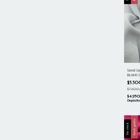
Simil L
BLANC
$5.5
$7.800
$4.95
Depósito
Envío gratis
Sin stock