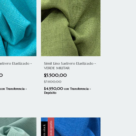
astrero Elastizado -
Simil Lino Sastrero Elastizado -
VERDE MILITAR
00
$5.500,00
$7.800,00
$4.950,00
con
Transferencia -
con
Transferencia -
Depósito
Envío gratis
Sin stock