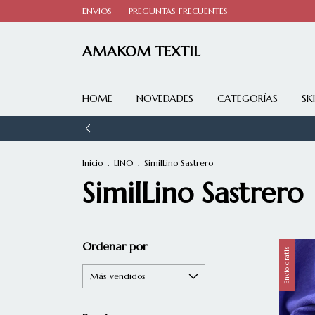
ENVIOS
PREGUNTAS FRECUENTES
AMAKOM TEXTIL
HOME
NOVEDADES
CATEGORÍAS
SK
Inicio
.
LINO
.
SimilLino Sastrero
SimilLino Sastrero
Ordenar por
Envío gratis