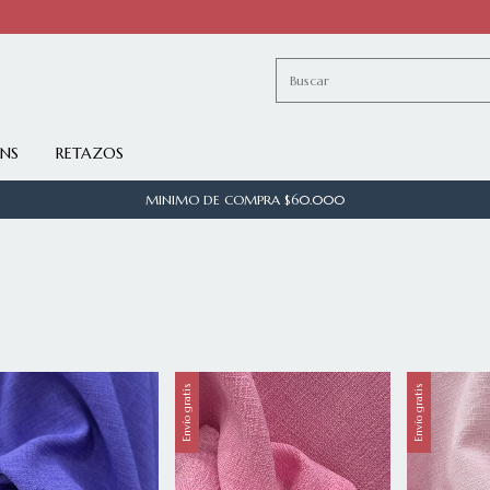
INS
RETAZOS
MINIMO DE COMPRA $60.000
Envío gratis
Envío gratis