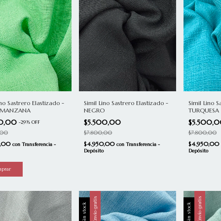
ino Sastrero Elastizado -
Simil Lino Sastrero Elastizado -
Simil Lino S
 MANZANA
NEGRO
TURQUESA
00,00
$5.500,00
$5.500,
-
29
%
OFF
,00
$7.800,00
$7.800,00
0,00
$4.950,00
$4.950,00
con
Transferencia -
con
Transferencia -
Depósito
Depósito
Envío gratis
Envío gratis
Sin stock
Sin stock