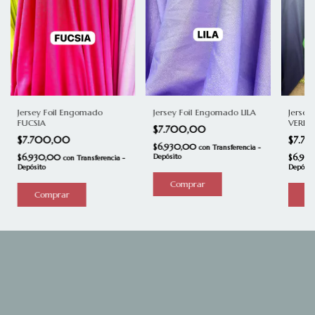
Jersey Foil Engomado
Jersey
Jersey Foil Engomado LILA
FUCSIA
VERDE 
$7.700,00
$7.700,00
$7.7
$6.930,00
con
Transferencia -
$6.930,00
$6.93
Depósito
con
Transferencia -
Depósito
Depósit
C