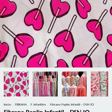
Inicio
.
FIBRANA
.
F. Infantiles
.
Fibrana Poplin Infantil - DSN 10