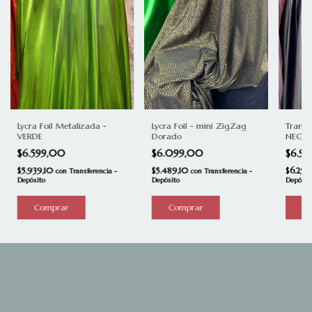
Lycra Foil Metalizada -
Transf
Lycra Foil - mini ZigZag
VERDE
NEGR
Dorado
$6.599,00
$6.9
$6.099,00
$5.939,10
$6.29
$5.489,10
con
Transferencia -
con
Transferencia -
Depósito
Depósit
Depósito
Comprar