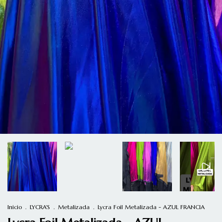
Inicio
.
LYCRA'S
.
Metalizada
.
Lycra Foil Metalizada - AZUL FRANCIA