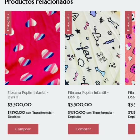
Productos relacionados
Envío gratis
Envío gratis
Envío gratis
Fibrana Poplin Infantil -
Fibrana Poplin Infantil -
Fibrana
DSN 11
DSN 15
DSN 12
$3.500,00
$3.500,00
$3.5
$3.150,00
$3.150,00
$3.15
con
Transferencia -
con
Transferencia -
Depósito
Depósito
Depósit