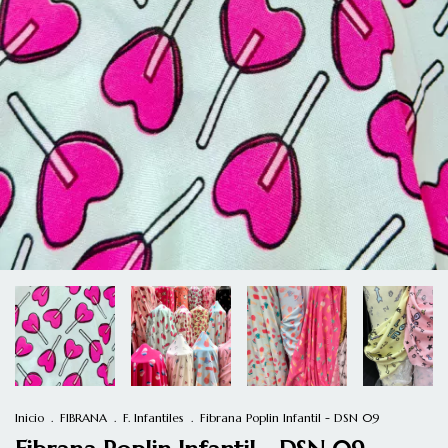
Inicio
.
FIBRANA
.
F. Infantiles
.
Fibrana Poplin Infantil - DSN 09