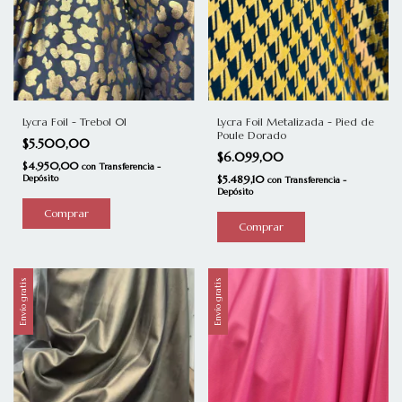
Lycra Foil - Trebol 01
Lycra Foil Metalizada - Pied de
Poule Dorado
$5.500,00
$6.099,00
$4.950,00
con
Transferencia -
Depósito
$5.489,10
con
Transferencia -
Depósito
Comprar
Envío gratis
Envío gratis