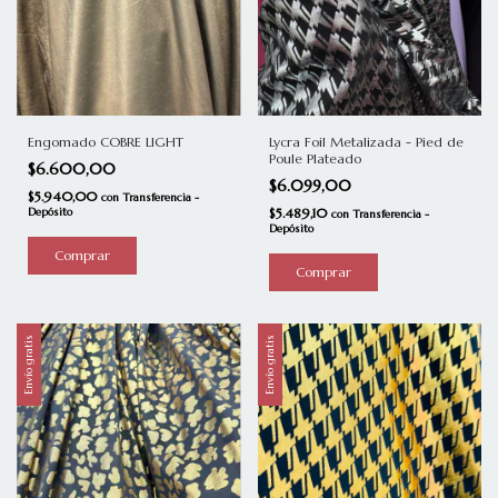
Engomado COBRE LIGHT
Lycra Foil Metalizada - Pied de
Poule Plateado
$6.600,00
$6.099,00
$5.940,00
con
Transferencia -
Depósito
$5.489,10
con
Transferencia -
Depósito
Envío gratis
Envío gratis