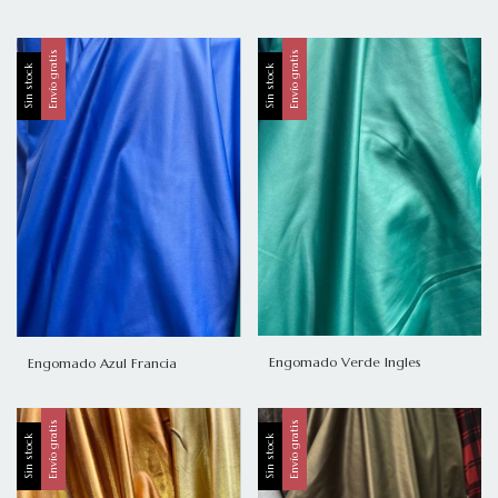
Envío gratis
Envío gratis
Sin stock
Sin stock
Engomado Verde Ingles
Engomado Azul Francia
Envío gratis
Envío gratis
Sin stock
Sin stock