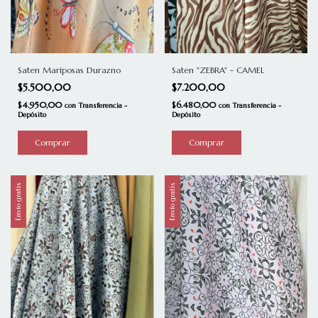
Saten Mariposas Durazno
Saten "ZEBRA" - CAMEL
$5.500,00
$7.200,00
$4.950,00
$6.480,00
con
Transferencia -
con
Transferencia -
Depósito
Depósito
Comprar
Envío gratis
Envío gratis