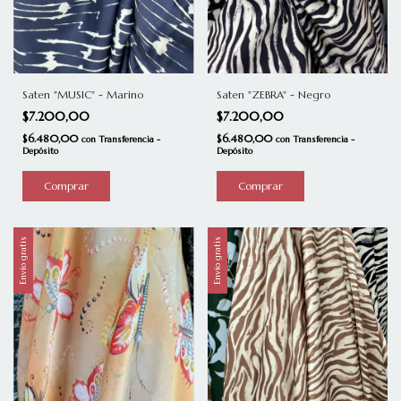
Saten "MUSIC" - Marino
Saten "ZEBRA" - Negro
$7.200,00
$7.200,00
$6.480,00
$6.480,00
con
Transferencia -
con
Transferencia -
Depósito
Depósito
Envío gratis
Envío gratis