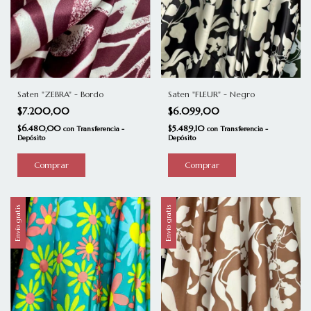
Saten "ZEBRA" - Bordo
Saten "FLEUR" - Negro
$7.200,00
$6.099,00
$6.480,00
$5.489,10
con
Transferencia -
con
Transferencia -
Depósito
Depósito
Envío gratis
Envío gratis