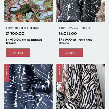
Saten Bulgaros Narange
Saten "MUSIC" - Negro
$5.500,00
$6.099,00
$4.950,00
$5.489,10
con
Transferencia -
con
Transferencia -
Depósito
Depósito
Comprar
Envío gratis
Envío gratis