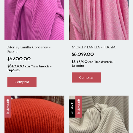
MORLEY LANILLA - FUCSIA
Morley Lanilla Corderoy -
Fucsia
$6.099,00
$6.800,00
$5.489,10
con
Transferencia -
Depósito
$6.120,00
con
Transferencia -
Depósito
Comprar
Envío gratis
Envío gratis
Sin stock