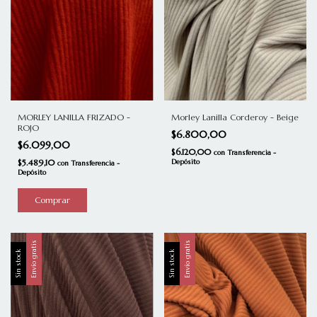
Morley Lanilla Corderoy - Beige
MORLEY LANILLA FRIZADO -
ROJO
$6.800,00
$6.099,00
$6.120,00
con
Transferencia -
Depósito
$5.489,10
con
Transferencia -
Depósito
Envío gratis
Envío gratis
Sin stock
Sin stock