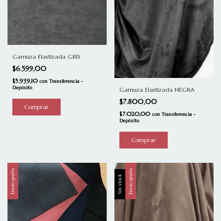
Gamuza Elastizada GRIS
$6.599,00
$5.939,10
con
Transferencia -
Depósito
Gamuza Elastizada NEGRA
$7.800,00
$7.020,00
con
Transferencia -
Depósito
Envío gratis
Envío gratis
Sin stock