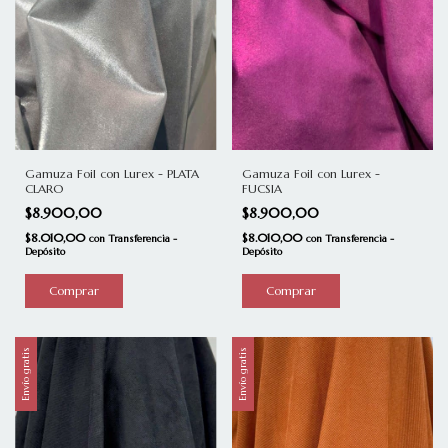
Gamuza Foil con Lurex - PLATA
Gamuza Foil con Lurex -
CLARO
FUCSIA
$8.900,00
$8.900,00
$8.010,00
$8.010,00
con
Transferencia -
con
Transferencia -
Depósito
Depósito
Envío gratis
Envío gratis