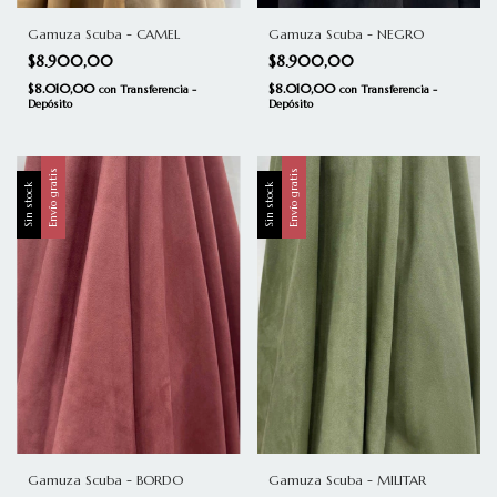
Gamuza Scuba - NEGRO
Gamuza Scuba - CAMEL
$8.900,00
$8.900,00
$8.010,00
$8.010,00
con
Transferencia -
con
Transferencia -
Depósito
Depósito
Envío gratis
Envío gratis
Sin stock
Sin stock
Gamuza Scuba - MILITAR
Gamuza Scuba - BORDO