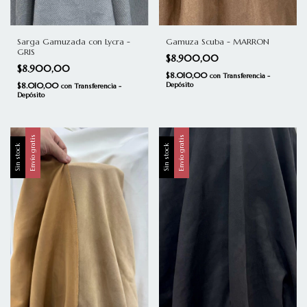
Sarga Gamuzada con Lycra -
Gamuza Scuba - MARRON
GRIS
$8.900,00
$8.900,00
$8.010,00
con
Transferencia -
$8.010,00
Depósito
con
Transferencia -
Depósito
Envío gratis
Envío gratis
Sin stock
Sin stock