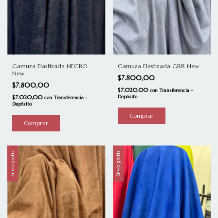
Gamuza Elastizada GRIS New
Gamuza Elastizada NEGRO
New
$7.800,00
$7.800,00
$7.020,00
con
Transferencia -
Depósito
$7.020,00
con
Transferencia -
Depósito
Envío gratis
Envío gratis