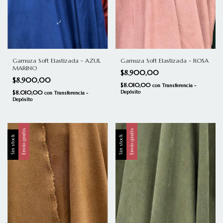
Gamuza Soft Elastizada - AZUL
Gamuza Soft Elastizada - ROSA
MARINO
$8.900,00
$8.900,00
$8.010,00
con
Transferencia -
$8.010,00
Depósito
con
Transferencia -
Depósito
Envío gratis
Envío gratis
Sin stock
Sin stock