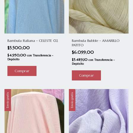
Bambula Italiana - CELESTE 02
Bambula Bubble - AMARILLO
PATITO
$5.500,00
$6.099,00
$4.950,00
con
Transferencia -
Depósito
$5.489,10
con
Transferencia -
Depósito
Envío gratis
Envío gratis